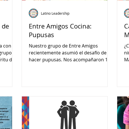
Latino Leadership
 de
Entre Amigos Cocina:
C
Pupusas
M
a con
Nuestro grupo de Entre Amigos
¿C
 grupo de
recientemente asumió el desafío de
ni
ritu de
hacer pupusas. Nos acompañaron 19
Ma
jóvenes
co