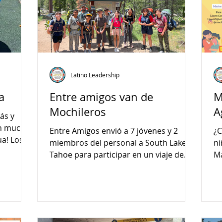
Latino Leadership
a
Entre amigos van de
M
Mochileros
A
ás y
on mucho
Entre Amigos envió a 7 jóvenes y 2
¿C
a! Los
miembros del personal a South Lake
ni
.
Tahoe para participar en un viaje de
Ma
mochileros de 4 días.
di