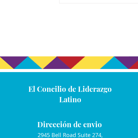
El Concilio de Liderazgo
Latino
Dirección de envio
2945 Bell Road Suite 274,