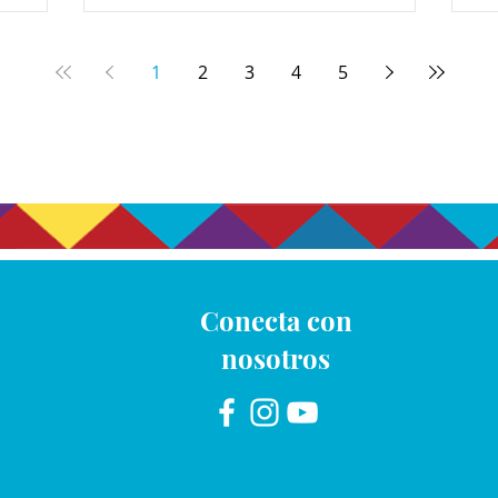
1
2
3
4
5
Conecta con
nosotros