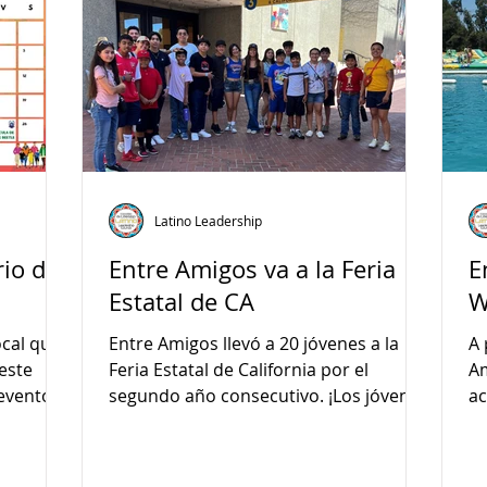
Latino Leadership
io de
Entre Amigos va a la Feria
E
Estatal de CA
W
ocal que
Entre Amigos llevó a 20 jóvenes a la
A 
este
Feria Estatal de California por el
Am
segundo año consecutivo. ¡Los jóvenes
ac
se divirtieron mucho!
pr