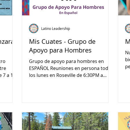
Latino Leadership
nzará
Mis Cuates - Grupo de
M
Apoyo para Hombres
Nu
bi
tro
Grupo de apoyo para hombres en
pe
tre
ESPAÑOL Reuniones en persona todos
el
e 7 a 11
los lunes en Roseville de 6:30PM a
 a 5PM
8:00PM