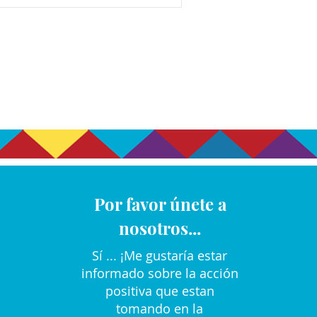
Por favor únete a
nosotros...
Sí ... ¡Me gustaría estar
informado sobre la acción
positiva que estan
tomando en la