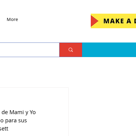
More
 de Mami y Yo 
mo para sus 
ett 