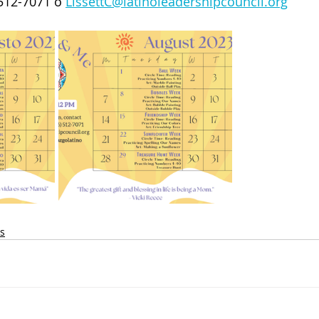
 512-7071 o 
LissettC@latinoleadershipcouncil.org
es