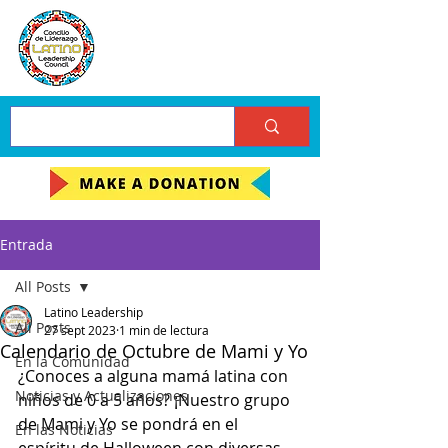
Entrada
All Posts
Latino Leadership
All Posts
27 sept 2023
1 min de lectura
Calendario de Octubre de Mami y Yo
En la Comunidad
¿Conoces a alguna mamá latina con 
Noticias y Actualizaciones
niños de 0 a 5 años? ¡Nuestro grupo 
de Mami y Yo se pondrá en el 
En las Noticias