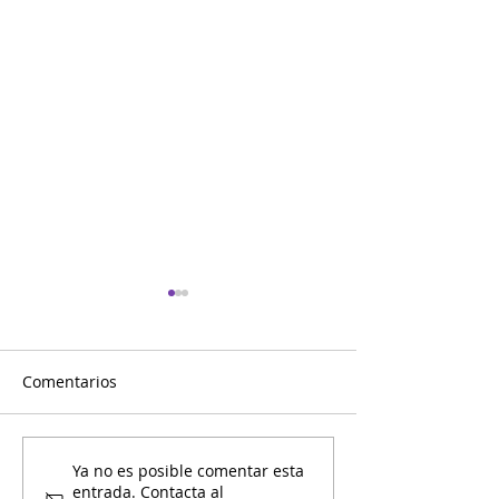
Comentarios
Mami y Yo Calendario de
Mami y Yo Cale
Ya no es posible comentar esta
entrada. Contacta al