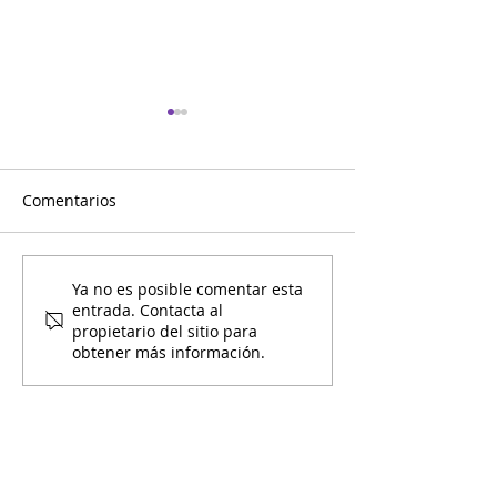
Comentarios
Sunsplash con Entre
Mario Bros con 
Ya no es posible comentar esta
entrada. Contacta al
Amigos
Amigos
propietario del sitio para
obtener más información.