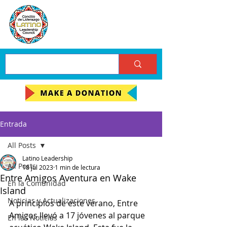
Entrada
All Posts
Latino Leadership
All Posts
18 jul 2023
1 min de lectura
Entre Amigos Aventura en Wake
En la Comunidad
Island
Noticias y Actualizaciones
A principios de este verano, Entre 
Amigos llevó a 17 jóvenes al parque 
En las Noticias