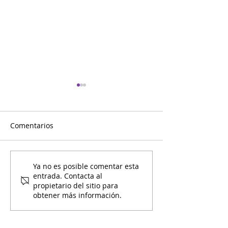
Comentarios
Mami y Yo Calendario de
Mami y Yo Cale
Ya no es posible comentar esta
entrada. Contacta al
Noviembre
Octubre
propietario del sitio para
obtener más información.