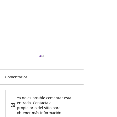
Comentarios
Mami y Yo Calendario de
Mami y Yo Cale
Ya no es posible comentar esta
entrada. Contacta al
Diciembre
Noviembre
propietario del sitio para
obtener más información.