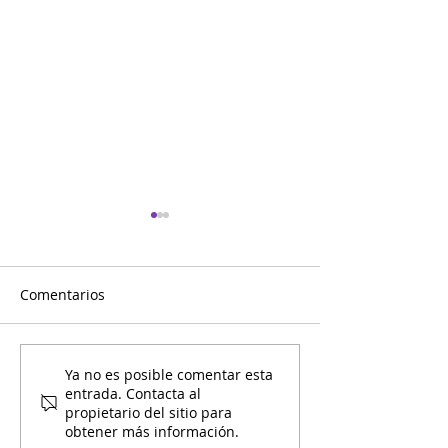
Comentarios
Mami y Yo Calendario de
Mami y Yo Cale
Ya no es posible comentar esta
entrada. Contacta al
Enero
Diciembre
propietario del sitio para
obtener más información.