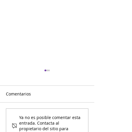
Comentarios
Mami y Yo Calendario de
Mami y Yo Cale
Ya no es posible comentar esta
entrada. Contacta al
Marzo
Febrero
propietario del sitio para