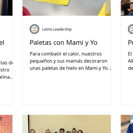
Latino Leadership
el
Paletas con Mami y Yo
P
Para combatir el calor, nuestros
El
pequeños y sus mamás decoraron
Al
stas de
unas paletas de hielo en Mami y Yo. ¡Se
de
estro
divirtieron mucho!
in
atina