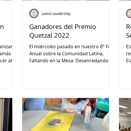
Latino Leadership
on
Ganadores del Premio
R
Quetzal 2022
S
anizaron
El miércoles pasado en nuestro 8° Foro
Es
mamás y
Anual sobre la Comunidad Latina,
re
cer al
Faltando en la Mesa: Desenredando las
Es
Barreras al Liderazgo
gu