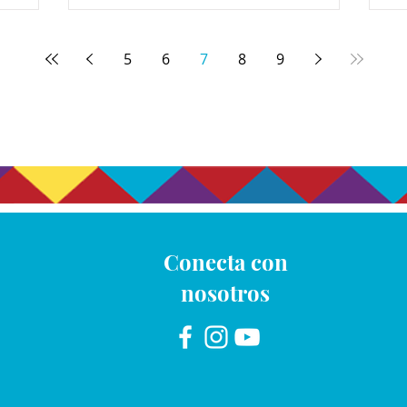
5
6
7
8
9
Conecta con
nosotros