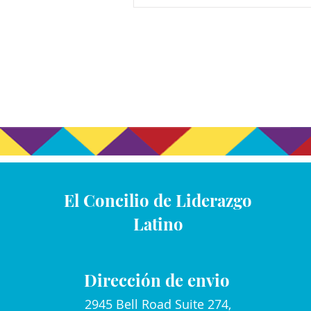
El Concilio de Liderazgo
Latino
Dirección de envio
2945 Bell Road Suite 274,