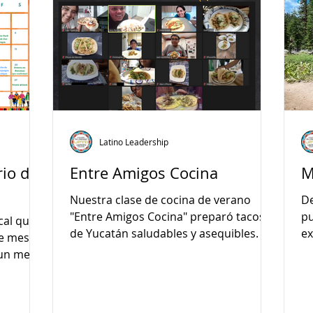
Latino Leadership
io de
Entre Amigos Cocina
M
Nuestra clase de cocina de verano
De
"Entre Amigos Cocina" preparó tacos
pu
cal que
de Yucatán saludables y asequibles.
ex
te mes?
gr
 un mes