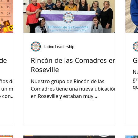
Latino Leadership
de
Rincón de las Comadres en
G
Roseville
Nu
gr
ños de
Nuestro grupo de Rincón de las
qu
o un mes
Comadres tiene una nueva ubicación
o con
en Roseville y estaban muy
emocionadas de reunirse en persona
una vez más