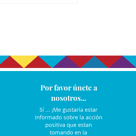
Por favor únete a
nosotros...
Sí ... ¡Me gustaría estar
informado sobre la acción
positiva que estan
tomando en la