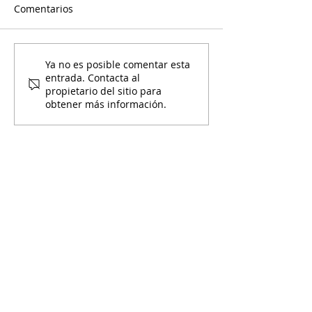
Comentarios
Entre Amigos Cocina:
Calendario de
Ya no es posible comentar esta
entrada. Contacta al
Pupusas
Septiembre de 
propietario del sitio para
Yo
obtener más información.