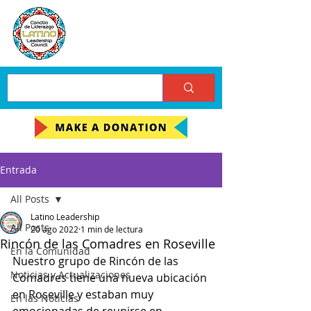
Entrada
All Posts
Latino Leadership
All Posts
20 ago 2022
1 min de lectura
Rincón de las Comadres en Roseville
En la Comunidad
Nuestro grupo de Rincón de las 
Noticias y Actualizaciones
Comadres tiene una nueva ubicación 
en Roseville y estaban muy 
En las Noticias