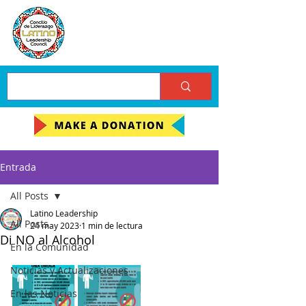
Entrada
All Posts
Latino Leadership
All Posts
24 may 2023
1 min de lectura
Di NO al Alcohol
En la Comunidad
Noticias y Actualizaciones
En las Noticias