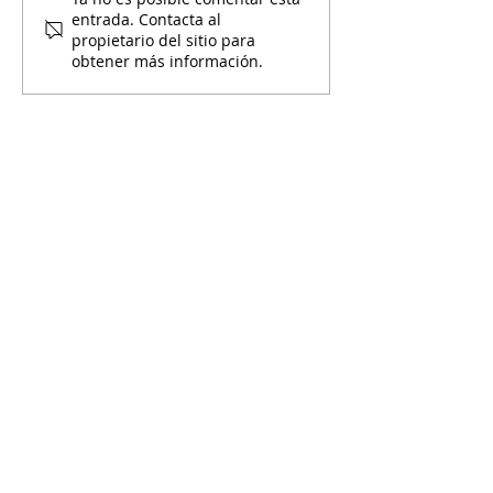
Calendario de
¡Entre Chiquillo
entrada. Contacta al
Septiembre de Mami y
lanzará el próx
propietario del sitio para
Yo
obtener más información.