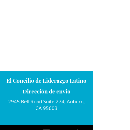
El Concilio de Liderazgo Latino
Dirección de envio
2945 Bell Road Suite 274, Auburn,
CA 95603
Conecta con nosotros