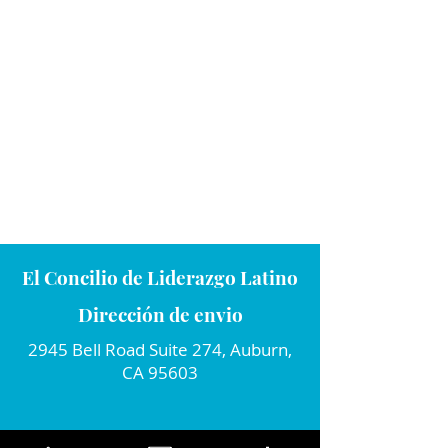
El Concilio de Liderazgo Latino
Dirección de envio
2945 Bell Road Suite 274, Auburn,
CA 95603
Conecta con nosotros