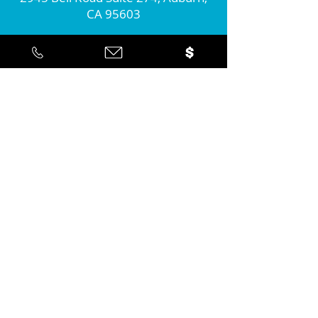
CA 95603
Conecta con nosotros
Por favor únete a nosotros...
Sí ... ¡Me gustaría estar informado
sobre la acción positiva que estan
tomando en la comunidad!