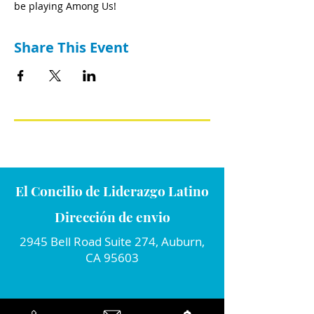
be playing Among Us!
Share This Event
El Concilio de Liderazgo Latino
Dirección de envio
2945 Bell Road Suite 274, Auburn,
CA 95603
Conecta con nosotros