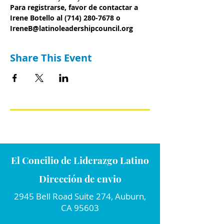
Para registrarse, favor de contactar a 
Irene Botello al (714) 280-7678 o 
IreneB@latinoleadershipcouncil.org
Share This Event
El Concilio de Liderazgo Latino
Dirección de envio
2945 Bell Road Suite 274, Auburn,
CA 95603