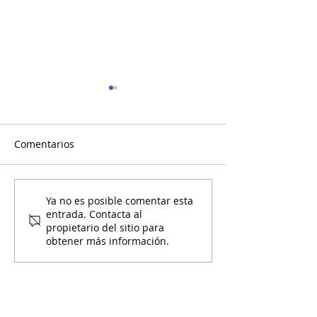
Comentarios
Mensaje de Prevención
Mensaje de Pre
Ya no es posible comentar esta
entrada. Contacta al
de Drogas #2
de Drogas #3
propietario del sitio para
obtener más información.