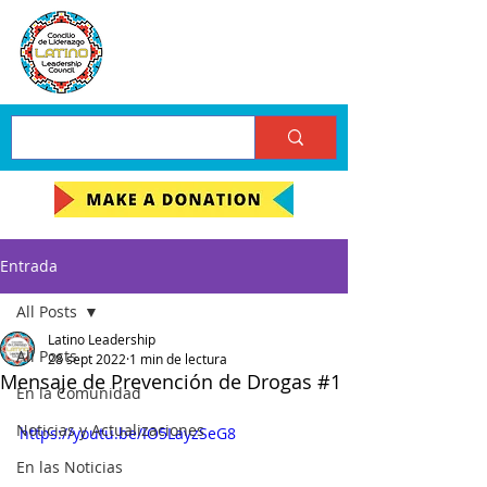
Entrada
All Posts
Latino Leadership
All Posts
28 sept 2022
1 min de lectura
Mensaje de Prevención de Drogas #1
En la Comunidad
Noticias y Actualizaciones
https://youtu.be/IO5LayzSeG8
En las Noticias