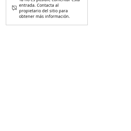
¡Mami y Yo Celebra el
entrada. Contacta al
Día de las Madres!
propietario del sitio para
obtener más información.