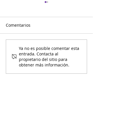
Comentarios
Mario Bros con Entre
Minuto para Ga
Ya no es posible comentar esta
entrada. Contacta al
Amigos
Entre Amigos
propietario del sitio para
obtener más información.