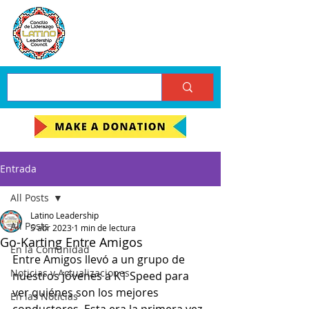
Entrada
All Posts
Latino Leadership
All Posts
5 abr 2023
1 min de lectura
Go-Karting Entre Amigos
En la Comunidad
Entre Amigos llevó a un grupo de 
Noticias y Actualizaciones
nuestros jóvenes a K1 Speed para 
ver quiénes son los mejores 
En las Noticias