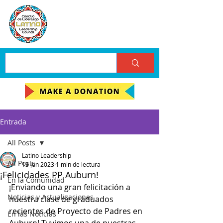
Entrada
All Posts
Latino Leadership
All Posts
13 jun 2023
1 min de lectura
¡Felicidades PP Auburn!
En la Comunidad
¡Enviando una gran felicitación a 
Noticias y Actualizaciones
nuestra clase de graduados 
recientes de Proyecto de Padres en 
En las Noticias