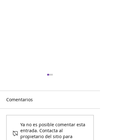
Comentarios
Entre Amigos Calendario
Entre Amigos C
Ya no es posible comentar esta
entrada. Contacta al
de Mayo
de Febrero
propietario del sitio para