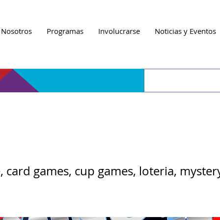
 Nosotros
Programas
Involucrarse
Noticias y Eventos
e to Win It Entre Am
, card games, cup games, loteria, myster