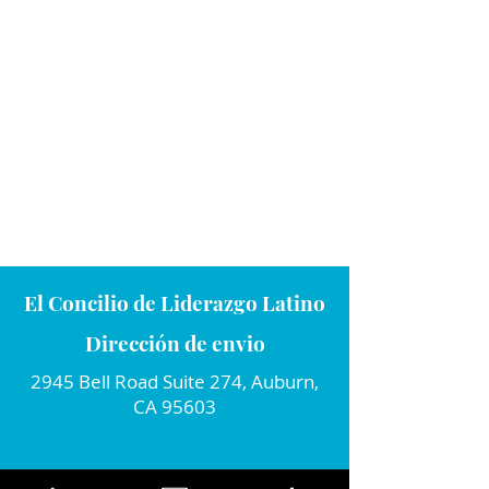
El Concilio de Liderazgo Latino
Dirección de envio
2945 Bell Road Suite 274, Auburn,
CA 95603
Conecta con nosotros