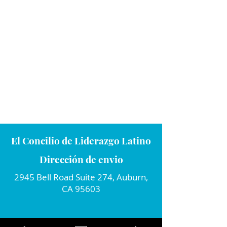
El Concilio de Liderazgo Latino
Dirección de envio
2945 Bell Road Suite 274, Auburn,
CA 95603
Conecta con nosotros