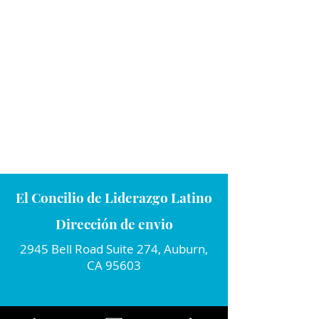
El Concilio de Liderazgo Latino
Dirección de envio
2945 Bell Road Suite 274, Auburn,
CA 95603
Conecta con nosotros