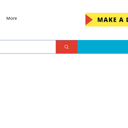
More
d