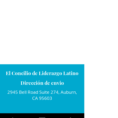
El Concilio de Liderazgo Latino
Dirección de envio
2945 Bell Road Suite 274, Auburn,
CA 95603
Conecta con nosotros