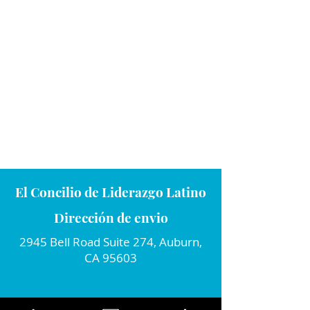
El Concilio de Liderazgo Latino
Dirección de envio
2945 Bell Road Suite 274, Auburn,
CA 95603
Conecta con nosotros