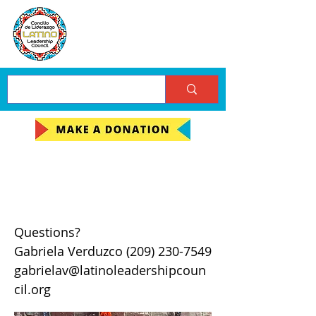
Dia de los Muertos
Special
Questions?
Gabriela Verduzco
(209) 230-7549
gabrielav@latinoleadershipcoun
cil.org