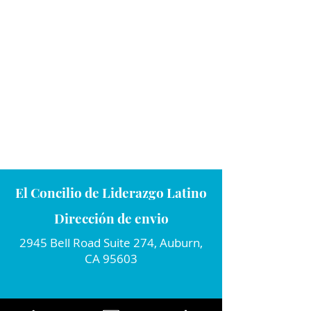
El Concilio de Liderazgo Latino
Dirección de envio
2945 Bell Road Suite 274, Auburn,
CA 95603
Conecta con nosotros