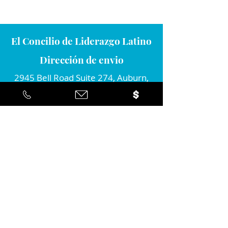
El Concilio de Liderazgo Latino
Dirección de envio
2945 Bell Road Suite 274, Auburn,
CA 95603
Conecta con nosotros
Por favor únete a nosotros...
Sí ... ¡Me gustaría estar informado
sobre la acción positiva que estan
tomando en la comunidad!