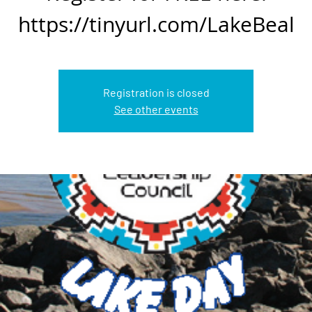
https://tinyurl.com/LakeBeal
Registration is closed
See other events