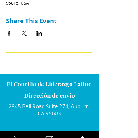
95815, USA
Share This Event
El Concilio de Liderazgo Latino
Dirección de envio
2945 Bell Road Suite 274, Auburn,
CA 95603
Conecta con nosotros