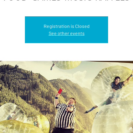
Registration is Closed
See other events