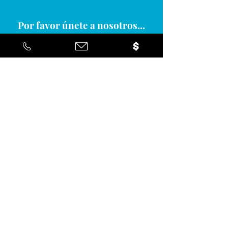
Por favor únete a nosotros...
Sí ... ¡Me gustaría estar informado
sobre la acción positiva que estan
tomando en la comunidad!