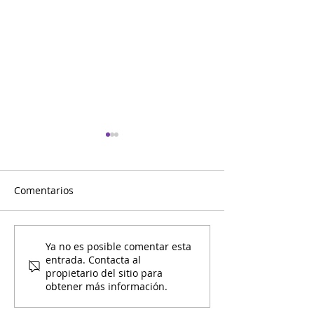
Comentarios
Mami y Yo Día 
Mami y Yo Pinta Canicas
Ya no es posible comentar esta
entrada. Contacta al
propietario del sitio para
obtener más información.