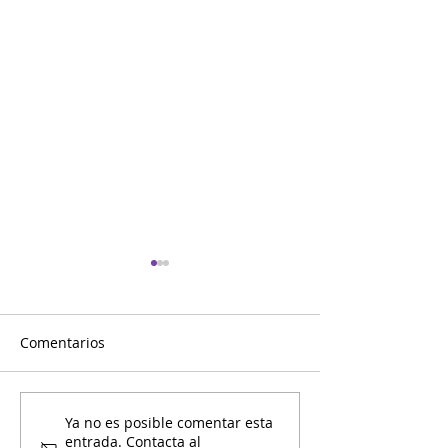
Comentarios
Paletas con Mami y Yo
Graduados de 
Ya no es posible comentar esta
entrada. Contacta al