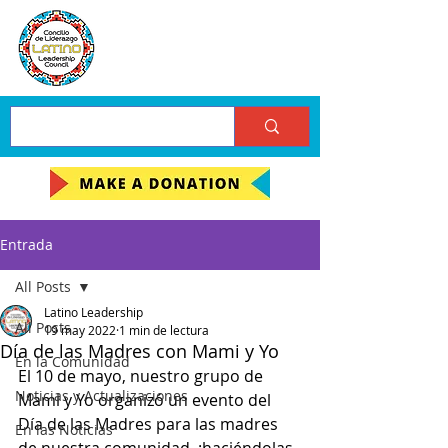
Entrada
All Posts
Latino Leadership
All Posts
19 may 2022
1 min de lectura
Día de las Madres con Mami y Yo
En la Comunidad
El 10 de mayo, nuestro grupo de 
Noticias y Actualizaciones
Mami y Yo organizó un evento del 
Día de las Madres para las madres 
En las Noticias