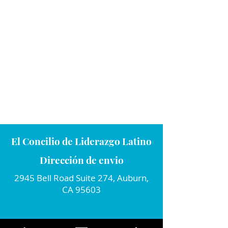
El Concilio de Liderazgo Latino
Dirección de envio
2945 Bell Road Suite 274, Auburn,
CA 95603
Conecta con nosotros